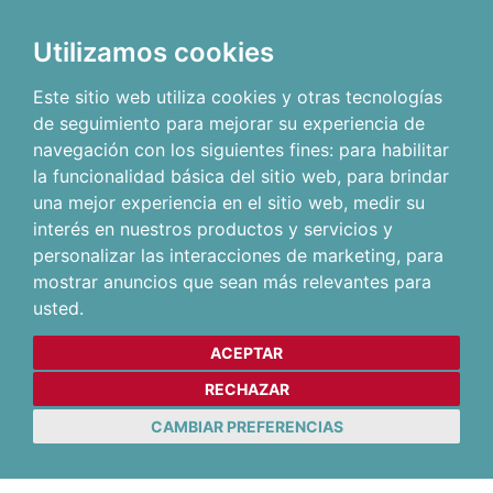
Utilizamos cookies
Este sitio web utiliza cookies y otras tecnologías
de seguimiento para mejorar su experiencia de
navegación con los siguientes fines:
para habilitar
la funcionalidad básica del sitio web
,
para brindar
una mejor experiencia en el sitio web
,
medir su
interés en nuestros productos y servicios y
personalizar las interacciones de marketing
,
para
mostrar anuncios que sean más relevantes para
usted
.
ACEPTAR
RECHAZAR
CAMBIAR PREFERENCIAS