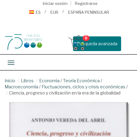
Iniciar sesión
Registrarse
ES
EUR
ESPAÑA PENINSULAR
0
Busqueda avanzada
Toggle navigation
Inicio
Libros
Economía
/
Teoría Económica
/
Macroeconomía
/
Fluctuaciones, ciclos y crisis económicas
/
Ciencia, progreso y civilización en la era de la globalidad