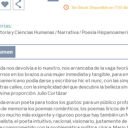
Sin Stock. Disponible en 7/10 día
rias:
toria y Ciencias Humanas
/
Narrativa
/
Poesía Hispanoamer
umen
a nos devolvía a lo nuestro, nos arrancaba de la vaga teor
rnos en los brazos a una mujer inmediata y tangible, para 
oamericano podía darse y escribirse hic et nunc, con las simp
ras calles, con la simplicidad del que descubre la belleza s
divina proporción. Julio Cortázar
a era un poeta para todos los gustos: para un público profa
a de memoria los poemas románticos, los poemas líricos de N
ico mucho más exigente y riguroso porque hay también un N
alista, el poeta intuitivo, racional, visionario, justamente de
a comprometido con la problemática política, cívica. Mario 