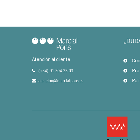
¿DUD
Atención al cliente
Com
Pre
(+34) 91 304 33 03
Polí
atencion@marcialpons.es