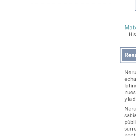
Mate
His
Res
Nerud
echa
latin
nuest
y la 
Nerud
sabí
públ
surre
poet