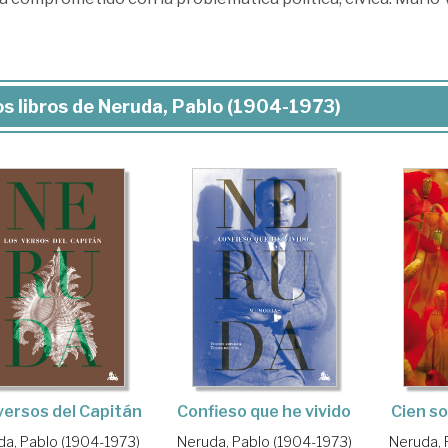
s libros de Neruda, Pablo (1904-1973)
versos del Capitán
Confieso que he vivido
Cien s
a, Pablo (1904-1973)
Neruda, Pablo (1904-1973)
Neruda, 