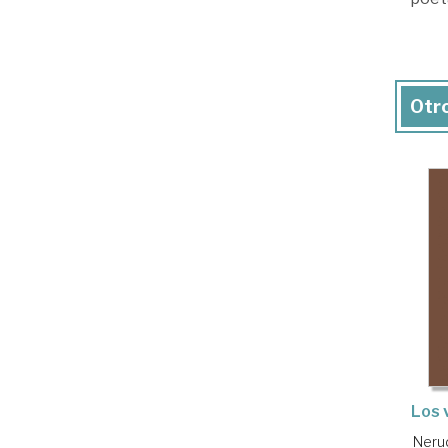
Otro
Los 
Nerud