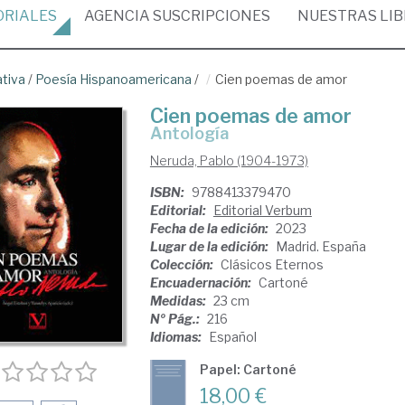
ORIALES
AGENCIA
SUSCRIPCIONES
NUESTRAS
LI
ativa
/
Poesía Hispanoamericana
/
Cien poemas de amor
Cien poemas de amor
Antología
Neruda, Pablo (1904-1973)
ISBN:
9788413379470
Editorial:
Editorial Verbum
Fecha de la edición:
2023
Lugar de la edición:
Madrid. España
Colección:
Clásicos Eternos
Encuadernación:
Cartoné
Medidas:
23 cm
Nº Pág.:
216
Idiomas:
Español
Papel: Cartoné
18,00 €