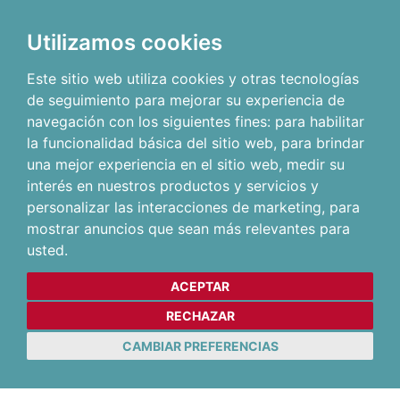
Utilizamos cookies
Este sitio web utiliza cookies y otras tecnologías
de seguimiento para mejorar su experiencia de
navegación con los siguientes fines:
para habilitar
la funcionalidad básica del sitio web
,
para brindar
una mejor experiencia en el sitio web
,
medir su
interés en nuestros productos y servicios y
personalizar las interacciones de marketing
,
para
mostrar anuncios que sean más relevantes para
usted
.
ACEPTAR
RECHAZAR
CAMBIAR PREFERENCIAS