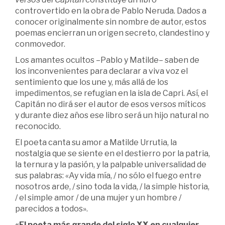
controvertido en la obra de Pablo Neruda. Dados a
conocer originalmente sin nombre de autor, estos
poemas encierran un origen secreto, clandestino y
conmovedor.
Los amantes ocultos –Pablo y Matilde– saben de
los inconvenientes para declarar a viva voz el
sentimiento que los une y, más allá de los
impedimentos, se refugian en la isla de Capri. Así, el
Capitán no dirá ser el autor de esos versos míticos
y durante diez años ese libro será un hijo natural no
reconocido.
El poeta canta su amor a Matilde Urrutia, la
nostalgia que se siente en el destierro por la patria,
la ternura y la pasión, y la palpable universalidad de
sus palabras: «Ay vida mía, / no sólo el fuego entre
nosotros arde, / sino toda la vida, / la simple historia,
/ el simple amor / de una mujer y un hombre /
parecidos a todos».
«El poeta más grande del siglo XX en cualquier