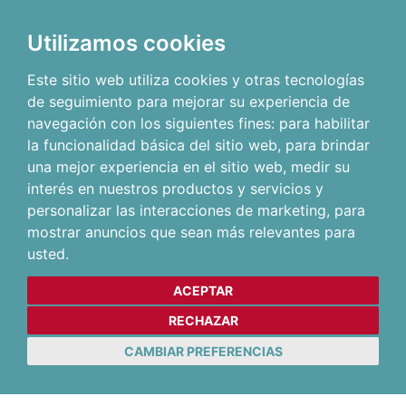
Utilizamos cookies
Este sitio web utiliza cookies y otras tecnologías
de seguimiento para mejorar su experiencia de
navegación con los siguientes fines:
para habilitar
la funcionalidad básica del sitio web
,
para brindar
una mejor experiencia en el sitio web
,
medir su
interés en nuestros productos y servicios y
personalizar las interacciones de marketing
,
para
mostrar anuncios que sean más relevantes para
usted
.
ACEPTAR
RECHAZAR
CAMBIAR PREFERENCIAS