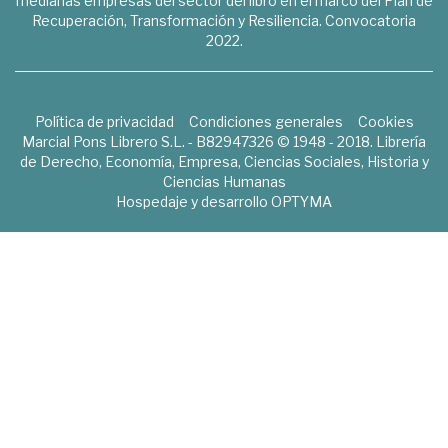
medianas empresas del sector del libro en el marco del Plan de
Recuperación, Transformación y Resiliencia. Convocatoria
2022.
Política de privacidad
Condiciones generales
Cookies
Marcial Pons Librero S.L. - B82947326 © 1948 - 2018. Librería
de Derecho, Economía, Empresa, Ciencias Sociales, Historia y
Ciencias Humanas
Hospedaje y desarrollo
OPTYMA