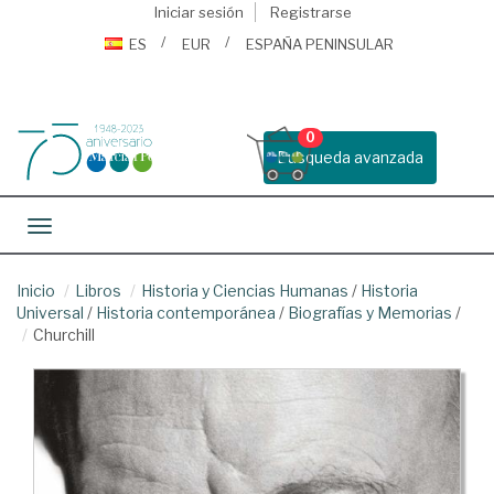
Iniciar sesión
Registrarse
ES
EUR
ESPAÑA PENINSULAR
0
Busqueda avanzada
Toggle navigation
Inicio
Libros
Historia y Ciencias Humanas
/
Historia
Universal
/
Historia contemporánea
/
Biografías y Memorias
/
Churchill