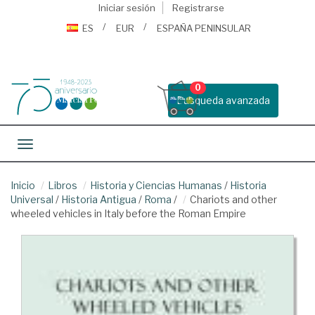
Iniciar sesión
Registrarse
ES
EUR
ESPAÑA PENINSULAR
0
Busqueda avanzada
Toggle navigation
Inicio
Libros
Historia y Ciencias Humanas
/
Historia
Universal
/
Historia Antigua
/
Roma
/
Chariots and other
wheeled vehicles in Italy before the Roman Empire