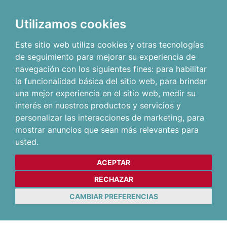
Utilizamos cookies
Este sitio web utiliza cookies y otras tecnologías
de seguimiento para mejorar su experiencia de
navegación con los siguientes fines:
para habilitar
la funcionalidad básica del sitio web
,
para brindar
una mejor experiencia en el sitio web
,
medir su
interés en nuestros productos y servicios y
personalizar las interacciones de marketing
,
para
mostrar anuncios que sean más relevantes para
usted
.
ACEPTAR
RECHAZAR
CAMBIAR PREFERENCIAS