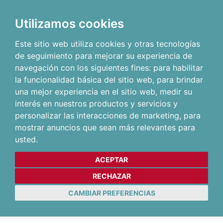
Utilizamos cookies
Este sitio web utiliza cookies y otras tecnologías
de seguimiento para mejorar su experiencia de
navegación con los siguientes fines:
para habilitar
la funcionalidad básica del sitio web
,
para brindar
una mejor experiencia en el sitio web
,
medir su
interés en nuestros productos y servicios y
personalizar las interacciones de marketing
,
para
mostrar anuncios que sean más relevantes para
usted
.
ACEPTAR
RECHAZAR
CAMBIAR PREFERENCIAS