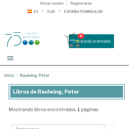
Iniciar sesión
Registrarse
ES
EUR
ESPAÑA PENINSULAR
0
Busqueda avanzada
Toggle navigation
Inicio
Raulwing, Peter
Libros de Raulwing, Peter
Libros
de
Mostrando
libros encontrados.
1
páginas.
Raulwing,
Peter