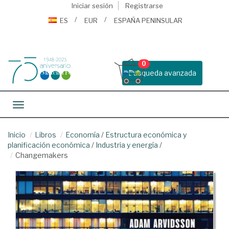
Iniciar sesión
Registrarse
ES
EUR
ESPAÑA PENINSULAR
0
Busqueda avanzada
Toggle navigation
Inicio
Libros
Economía
/
Estructura económica y
planificación económica
/
Industria y energía
/
Changemakers