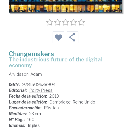
Changemakers
the industrious future of the digital
economy
Arvidsson, Adam
ISBN:
9781509538904
Editorial:
Polity Press
Fecha de la edición:
2019
Lugar de la edición:
Cambridge. Reino Unido
Encuadernación:
Rústica
Medidas:
23 cm
Nº Pág.:
160
Idiomas:
Inglés