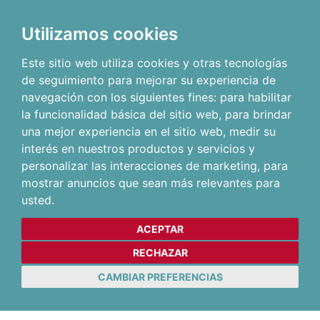
Utilizamos cookies
Este sitio web utiliza cookies y otras tecnologías
de seguimiento para mejorar su experiencia de
navegación con los siguientes fines:
para habilitar
la funcionalidad básica del sitio web
,
para brindar
una mejor experiencia en el sitio web
,
medir su
interés en nuestros productos y servicios y
personalizar las interacciones de marketing
,
para
mostrar anuncios que sean más relevantes para
usted
.
ACEPTAR
RECHAZAR
CAMBIAR PREFERENCIAS