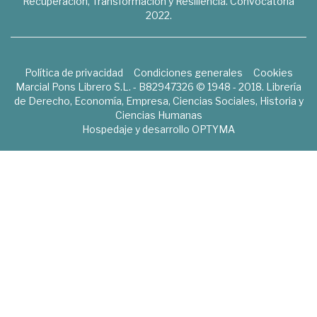
Recuperación, Transformación y Resiliencia. Convocatoria
2022.
Política de privacidad
Condiciones generales
Cookies
Marcial Pons Librero S.L. - B82947326 © 1948 - 2018. Librería
de Derecho, Economía, Empresa, Ciencias Sociales, Historia y
Ciencias Humanas
Hospedaje y desarrollo
OPTYMA