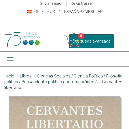
Iniciar sesión
Registrarse
ES
EUR
ESPAÑA PENINSULAR
0
Busqueda avanzada
Toggle navigation
Inicio
Libros
Ciencias Sociales
/
Ciencia Política
/
Filosofía
política
/
Pensamiento político contemporáneo
/
Cervantes
libertario