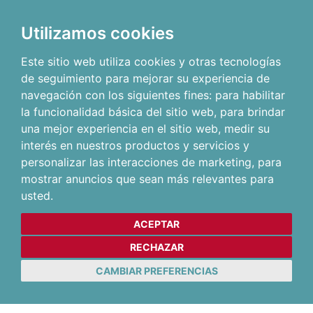
Utilizamos cookies
Este sitio web utiliza cookies y otras tecnologías
de seguimiento para mejorar su experiencia de
navegación con los siguientes fines:
para habilitar
la funcionalidad básica del sitio web
,
para brindar
una mejor experiencia en el sitio web
,
medir su
interés en nuestros productos y servicios y
personalizar las interacciones de marketing
,
para
mostrar anuncios que sean más relevantes para
usted
.
ACEPTAR
RECHAZAR
CAMBIAR PREFERENCIAS