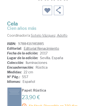
Cela
cien años más
Coordinador/a
Sotelo Vázquez, Adolfo
ISBN:
9788416981885
Editorial:
Editorial Renacimiento
Fecha de la edición:
2017
Lugar de la edición:
Sevilla. España
Colección:
Iluminaciones
Encuadernación:
Rústica
Medidas:
22 cm
Nº Pág.:
557
Idiomas:
Español
Papel: Rústica
23,90 €
Sin Stock. Disponible en 7/10 días.