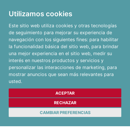
Utilizamos cookies
Este sitio web utiliza cookies y otras tecnologías
de seguimiento para mejorar su experiencia de
navegación con los siguientes fines:
para habilitar
la funcionalidad básica del sitio web
,
para brindar
una mejor experiencia en el sitio web
,
medir su
interés en nuestros productos y servicios y
personalizar las interacciones de marketing
,
para
mostrar anuncios que sean más relevantes para
usted
.
ACEPTAR
RECHAZAR
CAMBIAR PREFERENCIAS