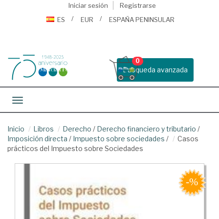
Iniciar sesión
Registrarse
ES
EUR
ESPAÑA PENINSULAR
0
Busqueda avanzada
Toggle navigation
Inicio
Libros
Derecho
/
Derecho financiero y tributario
/
Imposición directa
/
Impuesto sobre sociedades
/
Casos
prácticos del Impuesto sobre Sociedades