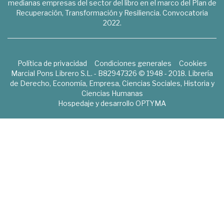
medianas empresas del sector del libro en el marco del Plan de
Recuperación, Transformación y Resiliencia. Convocatoria
2022.
Política de privacidad
Condiciones generales
Cookies
Marcial Pons Librero S.L. - B82947326 © 1948 - 2018. Librería
de Derecho, Economía, Empresa, Ciencias Sociales, Historia y
Ciencias Humanas
Hospedaje y desarrollo
OPTYMA