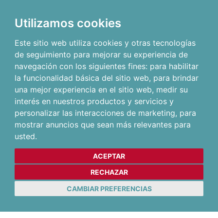
Utilizamos cookies
Este sitio web utiliza cookies y otras tecnologías
de seguimiento para mejorar su experiencia de
navegación con los siguientes fines:
para habilitar
la funcionalidad básica del sitio web
,
para brindar
una mejor experiencia en el sitio web
,
medir su
interés en nuestros productos y servicios y
personalizar las interacciones de marketing
,
para
mostrar anuncios que sean más relevantes para
usted
.
ACEPTAR
RECHAZAR
CAMBIAR PREFERENCIAS