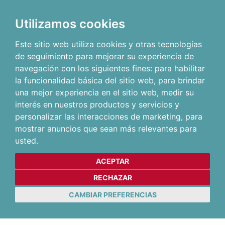
Utilizamos cookies
Este sitio web utiliza cookies y otras tecnologías
de seguimiento para mejorar su experiencia de
navegación con los siguientes fines:
para habilitar
la funcionalidad básica del sitio web
,
para brindar
una mejor experiencia en el sitio web
,
medir su
interés en nuestros productos y servicios y
personalizar las interacciones de marketing
,
para
mostrar anuncios que sean más relevantes para
usted
.
ACEPTAR
RECHAZAR
CAMBIAR PREFERENCIAS