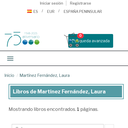
Iniciar sesión
Registrarse
ES
EUR
ESPAÑA PENINSULAR
0
Busqueda avanzada
Toggle navigation
Inicio
Martínez Fernández, Laura
Libros de Martínez Fernández, Laura
Libros
de
Mostrando
libros encontrados.
1
páginas.
Martínez
Fernández,