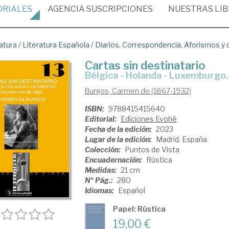
ORIALES
AGENCIA
SUSCRIPCIONES
NUESTRAS
LI
atura
/
Literatura Española
/
Diarios, Correspondencia, Aforismos y
Cartas sin destinatario
Bélgica - Holanda - Luxemburgo.
Burgos, Carmen de (1867-1932)
ISBN:
9788415415640
Editorial:
Ediciones Evohé
Fecha de la edición:
2023
Lugar de la edición:
Madrid. España
Colección:
Puntos de Vista
Encuadernación:
Rústica
Medidas:
21 cm
Nº Pág.:
280
Idiomas:
Español
Papel: Rústica
19,00 €