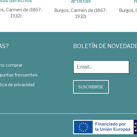
sus derechos
artistas
n
os, Carmen de (1867-
Burgos, Carmen de (1867-
Burgos, 
1932)
1932)
AS?
BOLETÍN DE NOVEDAD
o comprar
guntas frecuentes
tica de privacidad
SUSCRIBIRSE