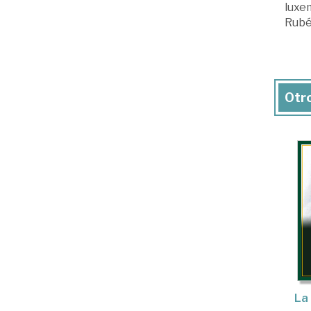
luxe
Rubé
Otro
La