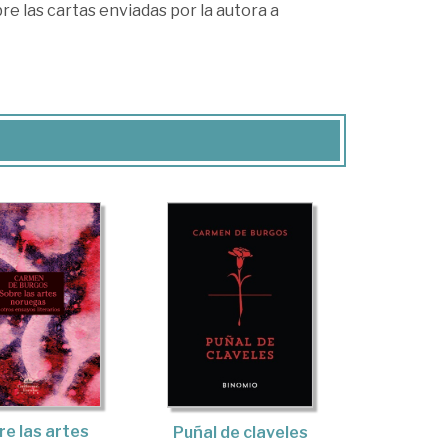
e las cartas enviadas por la autora a
e las artes
Puñal de claveles