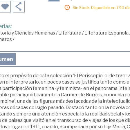
Sin Stock. Disponible en 7/10 día
rias:
toria y Ciencias Humanas
/
Literatura
/
Literatura Española
neros
/
umen
o el propósito de esta colección 'El Periscopio' el de traer
n a interpretarlo, en pocos casos se justifica tanto como e
 participación femenina -y feminista- en el panorama intelec
cable paradigmáticamente a Carmen de Burgos, conocida co
mbine', una de las figuras más destacadas de la intelectual
ras décadas del siglo pasado. Destacó tanto en la novela co
ando siempre una atención especial a la realidad social y lo
 de países que visitó en el transcurso de viajes de los que d
 tuvo lugar en 1911, cuando, acompañada por su hija María, 