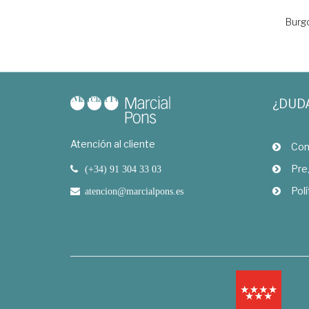
Burg
¿DUD
Atención al cliente
Com
Pre
(+34) 91 304 33 03
Polí
atencion@marcialpons.es