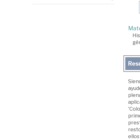
Mate
His
gé
Res
Siend
ayude
plena
apli
'Colo
prime
prest
resto
ellos