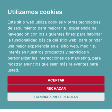
Utilizamos cookies
Este sitio web utiliza cookies y otras tecnologías
de seguimiento para mejorar su experiencia de
navegación con los siguientes fines:
para habilitar
la funcionalidad básica del sitio web
,
para brindar
una mejor experiencia en el sitio web
,
medir su
interés en nuestros productos y servicios y
personalizar las interacciones de marketing
,
para
mostrar anuncios que sean más relevantes para
usted
.
ACEPTAR
RECHAZAR
CAMBIAR PREFERENCIAS