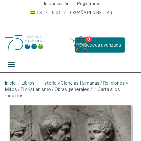
Iniciar sesión
Registrarse
ES
EUR
ESPAÑA PENINSULAR
0
Busqueda avanzada
Toggle navigation
Inicio
Libros
Historia y Ciencias Humanas
/
Religiones y
Mitos
/
El cristianismo
/
Obras generales
/
Carta a los
romanos