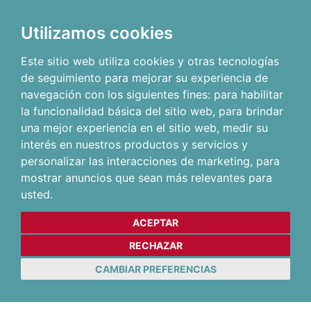
Utilizamos cookies
Este sitio web utiliza cookies y otras tecnologías
de seguimiento para mejorar su experiencia de
navegación con los siguientes fines:
para habilitar
la funcionalidad básica del sitio web
,
para brindar
una mejor experiencia en el sitio web
,
medir su
interés en nuestros productos y servicios y
personalizar las interacciones de marketing
,
para
mostrar anuncios que sean más relevantes para
usted
.
ACEPTAR
RECHAZAR
CAMBIAR PREFERENCIAS