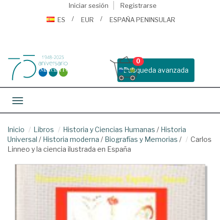
Iniciar sesión
Registrarse
ES
EUR
ESPAÑA PENINSULAR
0
Busqueda avanzada
Toggle navigation
Inicio
Libros
Historia y Ciencias Humanas
/
Historia
Universal
/
Historia moderna
/
Biografías y Memorias
/
Carlos
Linneo y la ciencia ilustrada en España