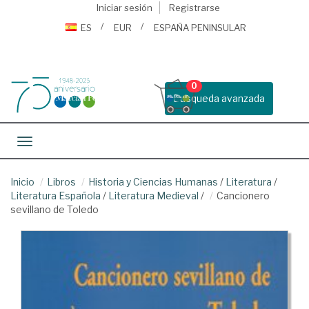
Iniciar sesión
Registrarse
ES
EUR
ESPAÑA PENINSULAR
0
Busqueda avanzada
Toggle navigation
Inicio
Libros
Historia y Ciencias Humanas
/
Literatura
/
Literatura Española
/
Literatura Medieval
/
Cancionero
sevillano de Toledo