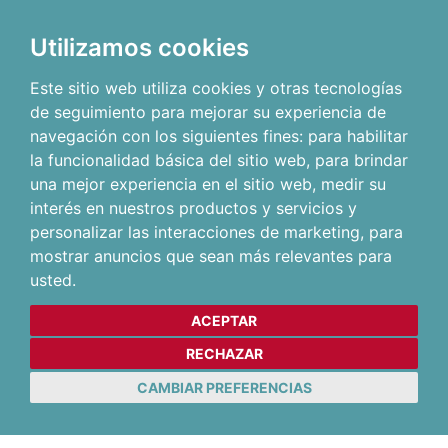
Utilizamos cookies
Este sitio web utiliza cookies y otras tecnologías
de seguimiento para mejorar su experiencia de
navegación con los siguientes fines:
para habilitar
la funcionalidad básica del sitio web
,
para brindar
una mejor experiencia en el sitio web
,
medir su
interés en nuestros productos y servicios y
personalizar las interacciones de marketing
,
para
mostrar anuncios que sean más relevantes para
usted
.
ACEPTAR
RECHAZAR
CAMBIAR PREFERENCIAS