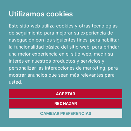
Utilizamos cookies
Este sitio web utiliza cookies y otras tecnologías
de seguimiento para mejorar su experiencia de
navegación con los siguientes fines:
para habilitar
la funcionalidad básica del sitio web
,
para brindar
una mejor experiencia en el sitio web
,
medir su
interés en nuestros productos y servicios y
personalizar las interacciones de marketing
,
para
mostrar anuncios que sean más relevantes para
usted
.
ACEPTAR
RECHAZAR
CAMBIAR PREFERENCIAS