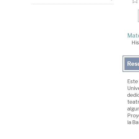
Mate
His
Res
Este 
Univ
dedic
teatr
algun
Proye
la Ba