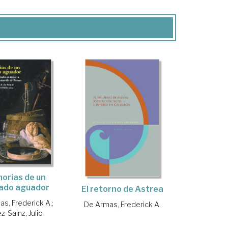
orias de un
ado aguador
El retorno de Astrea
s, Frederick A.
;
De Armas, Frederick A.
z-Sainz, Julio