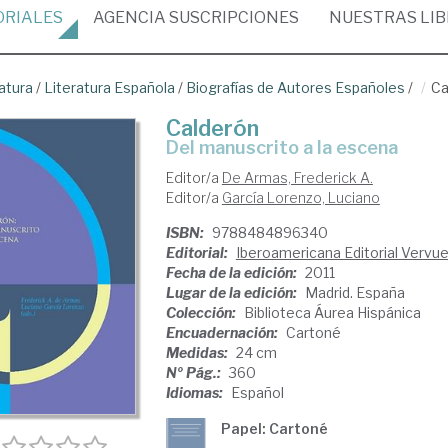
ORIALES
AGENCIA
SUSCRIPCIONES
NUESTRAS
LI
atura
/
Literatura Española
/
Biografías de Autores Españoles
/
Ca
Calderón
del manuscrito a la escena
Editor/a
De Armas, Frederick A.
Editor/a
García Lorenzo, Luciano
ISBN:
9788484896340
Editorial:
Iberoamericana Editorial Vervuer
Fecha de la edición:
2011
Lugar de la edición:
Madrid. España
Colección:
Biblioteca Áurea Hispánica
Encuadernación:
Cartoné
Medidas:
24 cm
Nº Pág.:
360
Idiomas:
Español
Papel: Cartoné