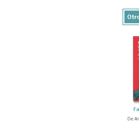
Otro
Fa
De Ar