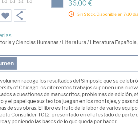
36,00 €
Sin Stock. Disponible en 7/10 día
rias:
toria y Ciencias Humanas
/
Literatura
/
Literatura Española
umen
volumen recoge los resultados del Simposio que se celebró l
ersity of Chicago. os diferentes trabajos suponen una nuev
ados a cuestiones de manuscritos, problemas de edición, et
o y el papel que sus textos juegan en los montajes, y pasan
as de sus obras. El libro es fruto de la labor de varios equ
cto Consolíder TC12, presentado en él el estado de parte d
rca y poniendo las bases de lo que queda por hacer.