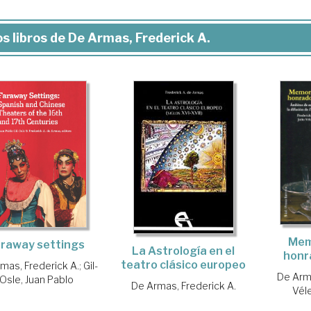
s libros de De Armas, Frederick A.
Mem
raway settings
La Astrología en el
honr
teatro clásico europeo
mas, Frederick A.
;
Gil-
De Arma
Osle, Juan Pablo
De Armas, Frederick A.
Véle