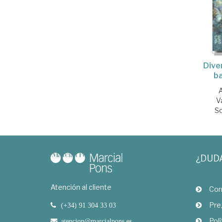
Dive
b
V
Sc
¿DUD
Atención al cliente
Com
Pre
(+34) 91 304 33 03
Polí
atencion@marcialpons.es