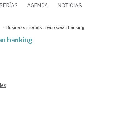
BRERÍAS
AGENDA
NOTICIAS
/
Business models in european banking
an banking
ies