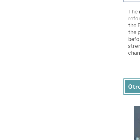
The n
refo
the 
the p
befor
stre
chan
Otro