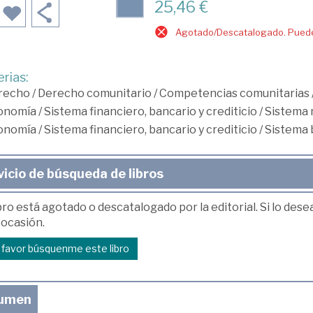
25,46 €
Agotado/Descatalogado. Puede 
rias:
recho
/
Derecho comunitario
/
Competencias comunitarias
onomía
/
Sistema financiero, bancario y crediticio
/
Sistema 
onomía
/
Sistema financiero, bancario y crediticio
/
Sistema 
vicio de búsqueda de libros
bro está agotado o descatalogado por la editorial. Si lo des
 ocasión.
r favor búsquenme este libro
umen