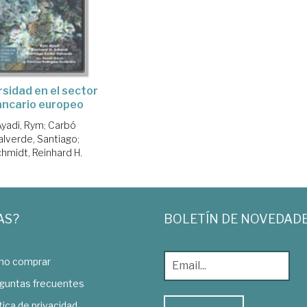
rsidad en el sector
ancario europeo
Ayadi, Rym
;
Carbó
alverde, Santiago
;
hmidt, Reinhard H.
AS?
BOLETÍN DE NOVEDAD
o comprar
guntas frecuentes
tica de privacidad