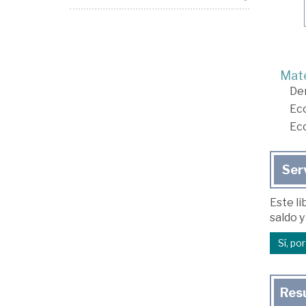
Mate
De
Ec
Ec
Ser
Este li
saldo y
Sí, po
Res