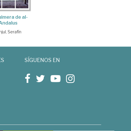
uimera de al-
Andalus
njul, Serafín
ES
SÍGUENOS EN