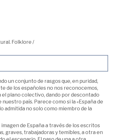
ural. Folklore
/
do un conjunto de rasgos que, en puridad,
rte de los españoles no nos reconocemos,
el plano colectivo, dando por descontado
 nuestro país. Parece como si la «España de
do admitida no solo como miembro de la
a imagen de España a través de los escritos
as, graves, trabajadoras y temibles, a otra en
do el escenario. El paso de una a otra