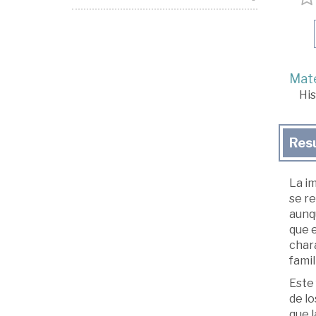
Mate
His
Res
La i
se r
aunq
que e
char
famil
Este 
de lo
que l