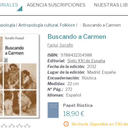
ORIALES
AGENCIA
SUSCRIPCIONES
NUESTRAS
LI
opología
/
Antropología cultural. Folklore
/
Buscando a Carmen
Buscando a Carmen
Fanjul, Serafín
ISBN:
9788432314988
Editorial:
Siglo XXI de España
Fecha de la edición:
2012
Lugar de la edición:
Madrid. España
Encuadernación:
Rústica
Medidas:
22 cm
Nº Pág.:
272
Idiomas:
Español
Papel: Rústica
18,90 €
Sin Stock. Disponible en 7/10 día