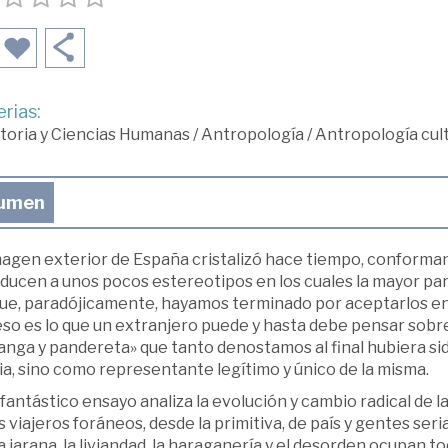
rias:
toria y Ciencias Humanas
/
Antropología
/
Antropología cult
umen
magen exterior de España cristalizó hace tiempo, conforman
educen a unos pocos estereotipos en los cuales la mayor pa
ue, paradójicamente, hayamos terminado por aceptarlos en 
so es lo que un extranjero puede y hasta debe pensar sobre
anga y pandereta» que tanto denostamos al final hubiera si
ia, sino como representante legítimo y único de la misma.
fantástico ensayo analiza la evolución y cambio radical de l
s viajeros foráneos, desde la primitiva, de país y gentes seri
a jarana, la liviandad, la haraganería y el desorden ocupan to