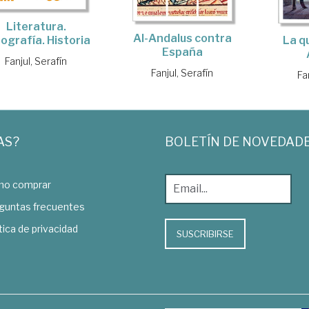
Literatura.
Al-Andalus contra
La q
ografía. Historia
España
Fanjul, Serafín
Fanjul, Serafín
Fa
AS?
BOLETÍN DE NOVEDAD
o comprar
guntas frecuentes
tica de privacidad
SUSCRIBIRSE