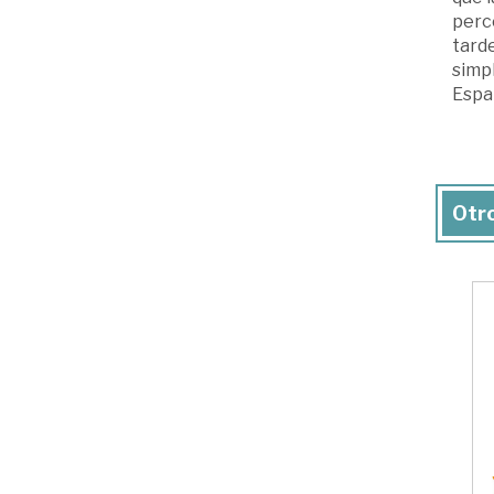
perc
tarde
simpl
Espa
Otro