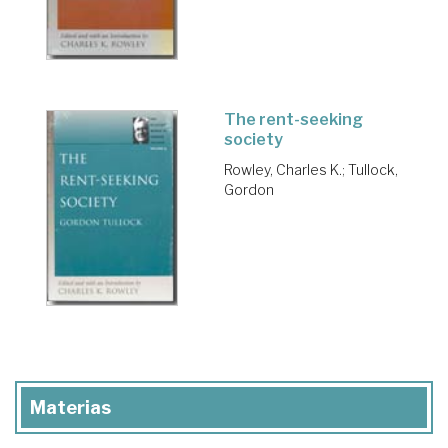
The rent-seeking
society
Rowley, Charles K.
;
Tullock,
Gordon
Materias