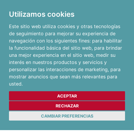
Utilizamos cookies
Este sitio web utiliza cookies y otras tecnologías
de seguimiento para mejorar su experiencia de
navegación con los siguientes fines:
para habilitar
la funcionalidad básica del sitio web
,
para brindar
una mejor experiencia en el sitio web
,
medir su
interés en nuestros productos y servicios y
personalizar las interacciones de marketing
,
para
mostrar anuncios que sean más relevantes para
usted
.
ACEPTAR
RECHAZAR
CAMBIAR PREFERENCIAS