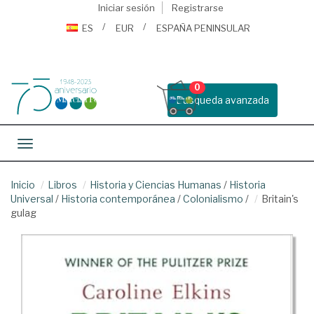
Iniciar sesión
Registrarse
ES
EUR
ESPAÑA PENINSULAR
0
Busqueda avanzada
Toggle navigation
Inicio
Libros
Historia y Ciencias Humanas
/
Historia
Universal
/
Historia contemporánea
/
Colonialismo
/
Britain's
gulag