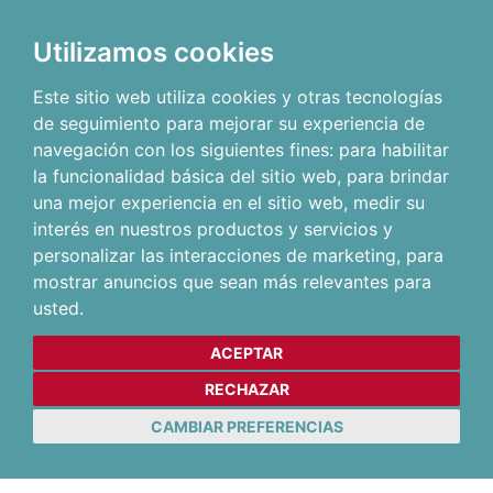
Utilizamos cookies
Este sitio web utiliza cookies y otras tecnologías
de seguimiento para mejorar su experiencia de
navegación con los siguientes fines:
para habilitar
la funcionalidad básica del sitio web
,
para brindar
una mejor experiencia en el sitio web
,
medir su
interés en nuestros productos y servicios y
personalizar las interacciones de marketing
,
para
mostrar anuncios que sean más relevantes para
usted
.
ACEPTAR
RECHAZAR
CAMBIAR PREFERENCIAS