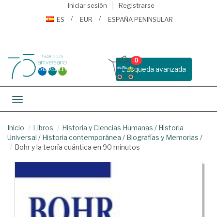
Iniciar sesión
Registrarse
ES
EUR
ESPAÑA PENINSULAR
0
Busqueda avanzada
Toggle navigation
Inicio
Libros
Historia y Ciencias Humanas
/
Historia
Universal
/
Historia contemporánea
/
Biografías y Memorias
/
Bohr y la teoría cuántica en 90 minutos