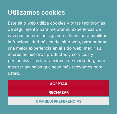
Utilizamos cookies
Este sitio web utiliza cookies y otras tecnologías
de seguimiento para mejorar su experiencia de
navegación con los siguientes fines:
para habilitar
la funcionalidad básica del sitio web
,
para brindar
una mejor experiencia en el sitio web
,
medir su
interés en nuestros productos y servicios y
personalizar las interacciones de marketing
,
para
mostrar anuncios que sean más relevantes para
usted
.
ACEPTAR
RECHAZAR
CAMBIAR PREFERENCIAS