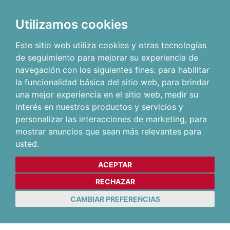
Utilizamos cookies
Este sitio web utiliza cookies y otras tecnologías
de seguimiento para mejorar su experiencia de
navegación con los siguientes fines:
para habilitar
la funcionalidad básica del sitio web
,
para brindar
una mejor experiencia en el sitio web
,
medir su
interés en nuestros productos y servicios y
personalizar las interacciones de marketing
,
para
mostrar anuncios que sean más relevantes para
usted
.
ACEPTAR
RECHAZAR
CAMBIAR PREFERENCIAS