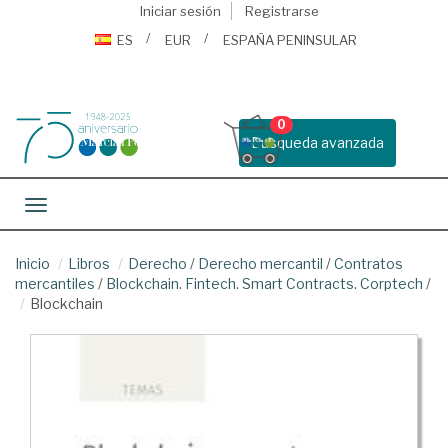
Iniciar sesión
Registrarse
ES
EUR
ESPAÑA PENINSULAR
0
Busqueda avanzada
Toggle navigation
Inicio
Libros
Derecho
/
Derecho mercantil
/
Contratos
mercantiles
/
Blockchain. Fintech. Smart Contracts. Corptech
/
Blockchain