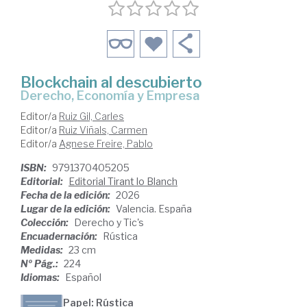
Blockchain al descubierto
Derecho, Economía y Empresa
Editor/a
Ruiz Gil, Carles
Editor/a
Ruiz Viñals, Carmen
Editor/a
Agnese Freire, Pablo
ISBN:
9791370405205
Editorial:
Editorial Tirant lo Blanch
Fecha de la edición:
2026
Lugar de la edición:
Valencia. España
Colección:
Derecho y Tic's
Encuadernación:
Rústica
Medidas:
23 cm
Nº Pág.:
224
Idiomas:
Español
Papel: Rústica