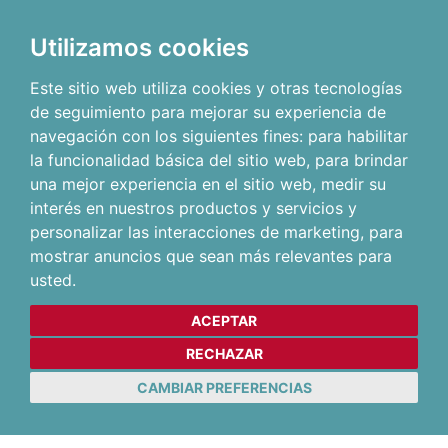
Utilizamos cookies
Este sitio web utiliza cookies y otras tecnologías
de seguimiento para mejorar su experiencia de
navegación con los siguientes fines:
para habilitar
la funcionalidad básica del sitio web
,
para brindar
una mejor experiencia en el sitio web
,
medir su
interés en nuestros productos y servicios y
personalizar las interacciones de marketing
,
para
mostrar anuncios que sean más relevantes para
usted
.
ACEPTAR
RECHAZAR
CAMBIAR PREFERENCIAS