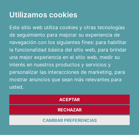
Utilizamos cookies
Este sitio web utiliza cookies y otras tecnologías
de seguimiento para mejorar su experiencia de
navegación con los siguientes fines:
para habilitar
la funcionalidad básica del sitio web
,
para brindar
una mejor experiencia en el sitio web
,
medir su
interés en nuestros productos y servicios y
personalizar las interacciones de marketing
,
para
mostrar anuncios que sean más relevantes para
usted
.
ACEPTAR
RECHAZAR
CAMBIAR PREFERENCIAS