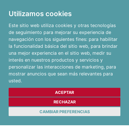
Utilizamos cookies
Este sitio web utiliza cookies y otras tecnologías
de seguimiento para mejorar su experiencia de
navegación con los siguientes fines:
para habilitar
la funcionalidad básica del sitio web
,
para brindar
una mejor experiencia en el sitio web
,
medir su
interés en nuestros productos y servicios y
personalizar las interacciones de marketing
,
para
mostrar anuncios que sean más relevantes para
usted
.
ACEPTAR
RECHAZAR
CAMBIAR PREFERENCIAS