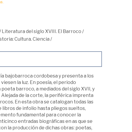
s.
/
Literatura del siglo XVIII. El Barroco
/
storia: Cultura. Ciencia
/
esía bajobarroca cordobesa y presenta a los
iesen la luz. En poesía, el periodo
poeta barroco, a mediados del siglo XVII, y
 Alejada de la corte, la periférica imprenta
rrocos. En esta obra se catalogan todas las
ibros de infolio hasta pliegos sueltos,
emento fundamental para conocer la
nticinco entradas biográficas en as que se
on la producción de dichas obras: poetas,