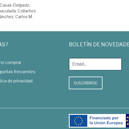
Casas-Delgado,
maculada
;
Collantes
ánchez, Carlos M.
AS?
BOLETÍN DE NOVEDAD
o comprar
guntas frecuentes
tica de privacidad
SUSCRIBIRSE