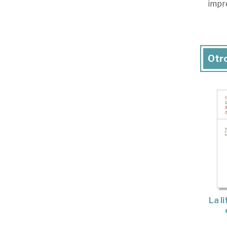
impr
Otro
La l