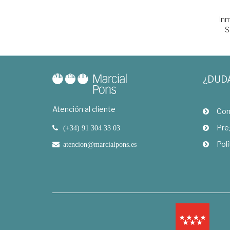
In
S
¿DUD
Atención al cliente
Com
Pre
(+34) 91 304 33 03
Polí
atencion@marcialpons.es