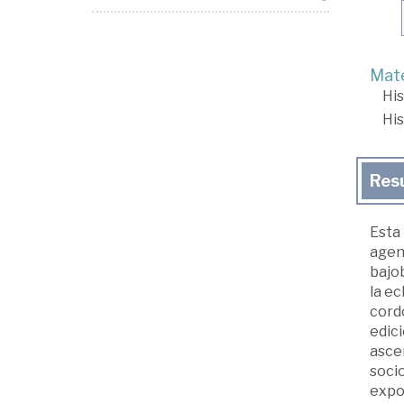
Mate
His
His
Res
Esta 
agent
bajob
la ec
cordo
edici
asce
socio
expo