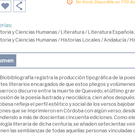
Sin Stock. Disponible en 7/10 día
rias:
toria y Ciencias Humanas
/
Literatura
/
Literatura Española
toria y Ciencias Humanas
/
Historias Locales
/
Andalucía
/
Hi
umen
Biobibliografía registra la producción tipográfica de la po
es literarios encargados de que estos pliegos y volúmenes v
arroco discurre entre la muerte de Quevedo, el último gran 
losión de la poesía ilustrada y neoclásica, cien años después.
besa refleja el perfil estético y social de los versos bajoba
ones que se imprimieron en Córdoba con algún verso; desde l
ndiendo a más de doscientas cincuenta ediciones. Como el
logía literaria de dicha centuria, se añaden setecientas vei
nen las semblanzas de todas aquellas personas vinculadas c