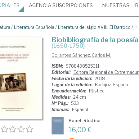
ORIALES
AGENCIA
SUSCRIPCIONES
NUESTRAS
LI
atura
/
Literatura Española
/
Literatura del siglo XVIII. El Barroco
/
Biobibliografía de la poes
(1650-1750)
Collantes Sánchez, Carlos M.
ISBN:
9788498525311
Editorial:
Editora Regional de Extremadur
Fecha de la edición:
2018
Lugar de la edición:
Badajoz. España
Encuadernación:
Rústica
Medidas:
24 cm
Nº Pág.:
523
Idiomas:
Español
Papel: Rústica
16,00 €