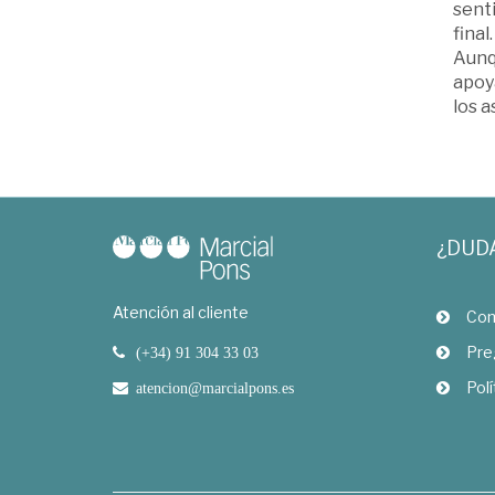
sent
final.
Aunqu
apoya
los a
¿DUD
Atención al cliente
Com
Pre
(+34) 91 304 33 03
Polí
atencion@marcialpons.es