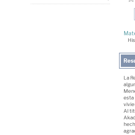
Mate
His
Res
La R
algu
Mené
esta 
vivie
Al ti
Akad
hech
agrad