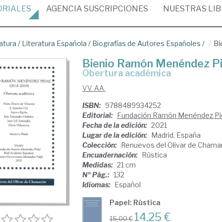
ORIALES
AGENCIA
SUSCRIPCIONES
NUESTRAS
LI
atura
/
Literatura Española
/
Biografías de Autores Españoles
/
Bi
Bienio Ramón Menéndez Pi
Obertura académica
VV. AA.
ISBN:
9788489934252
Editorial:
Fundación Ramón Menéndez Pi
Fecha de la edición:
2021
Lugar de la edición:
Madrid. España
Colección:
Renuevos del Olivar de Chamar
Encuadernación:
Rústica
Medidas:
21 cm
Nº Pág.:
132
Idiomas:
Español
Papel: Rústica
14,25 €
15,00 €