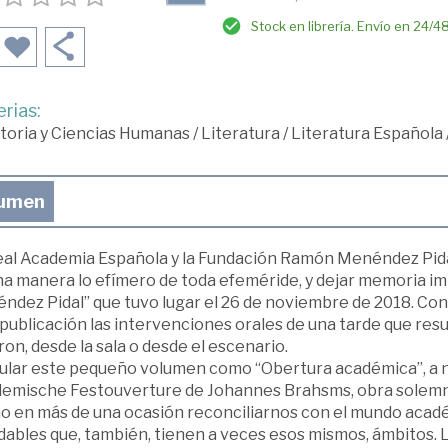
Stock en librería. Envío en 24/4
rias:
toria y Ciencias Humanas
/
Literatura
/
Literatura Española
umen
eal Academia Española y la Fundación Ramón Menéndez Pida
na manera lo efímero de toda efeméride, y dejar memoria im
ndez Pidal” que tuvo lugar el 26 de noviembre de 2018. Co
publicación las intervenciones orales de una tarde que resul
ron, desde la sala o desde el escenario.
tular este pequeño volumen como “Obertura académica”, a na
emische Festouverture de Johannes Brahsms, obra solemne y
o en más de una ocasión reconciliarnos con el mundo acadé
ables que, también, tienen a veces esos mismos, ámbitos. L