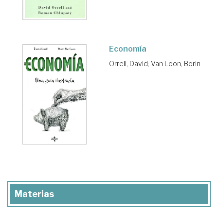
Economía
Orrell, David
;
Van Loon, Borin
Materias