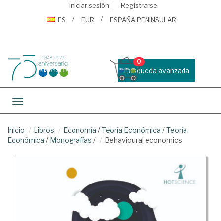
Iniciar sesión
Registrarse
ES
EUR
ESPAÑA PENINSULAR
0
Busqueda avanzada
Toggle navigation
Inicio
Libros
Economía
/
Teoría Económica
/
Teoría
Económica
/
Monografías
/
Behavioural economics