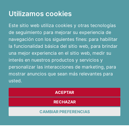
Utilizamos cookies
Este sitio web utiliza cookies y otras tecnologías
de seguimiento para mejorar su experiencia de
navegación con los siguientes fines:
para habilitar
la funcionalidad básica del sitio web
,
para brindar
una mejor experiencia en el sitio web
,
medir su
interés en nuestros productos y servicios y
personalizar las interacciones de marketing
,
para
mostrar anuncios que sean más relevantes para
usted
.
ACEPTAR
RECHAZAR
CAMBIAR PREFERENCIAS