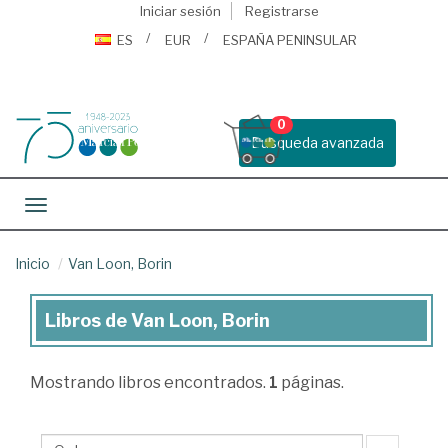
Iniciar sesión
Registrarse
ES
EUR
ESPAÑA PENINSULAR
0
Busqueda avanzada
Toggle navigation
Inicio
Van Loon, Borin
Libros de Van Loon, Borin
Libros
de
Mostrando
libros encontrados.
1
páginas.
Van
Loon,