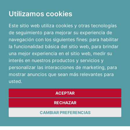
Utilizamos cookies
Este sitio web utiliza cookies y otras tecnologías
de seguimiento para mejorar su experiencia de
navegación con los siguientes fines:
para habilitar
la funcionalidad básica del sitio web
,
para brindar
una mejor experiencia en el sitio web
,
medir su
interés en nuestros productos y servicios y
personalizar las interacciones de marketing
,
para
mostrar anuncios que sean más relevantes para
usted
.
ACEPTAR
RECHAZAR
CAMBIAR PREFERENCIAS