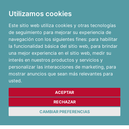
Utilizamos cookies
Este sitio web utiliza cookies y otras tecnologías
de seguimiento para mejorar su experiencia de
navegación con los siguientes fines:
para habilitar
la funcionalidad básica del sitio web
,
para brindar
una mejor experiencia en el sitio web
,
medir su
interés en nuestros productos y servicios y
personalizar las interacciones de marketing
,
para
mostrar anuncios que sean más relevantes para
usted
.
ACEPTAR
RECHAZAR
CAMBIAR PREFERENCIAS