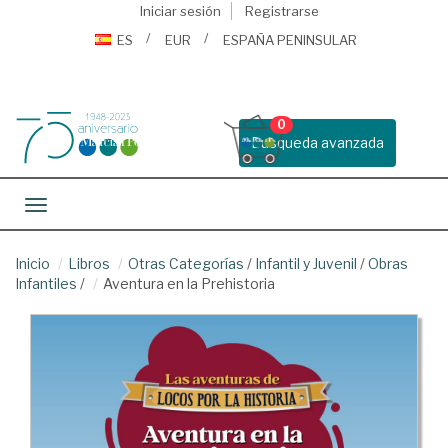
Iniciar sesión
Registrarse
ES
EUR
ESPAÑA PENINSULAR
0
Busqueda avanzada
Toggle navigation
Inicio
Libros
Otras Categorías
/
Infantil y Juvenil
/
Obras
Infantiles
/
Aventura en la Prehistoria