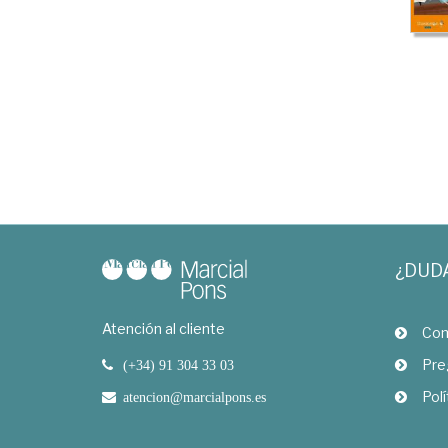
¿DUD
Atención al cliente
Com
Pre
(+34) 91 304 33 03
Polí
atencion@marcialpons.es