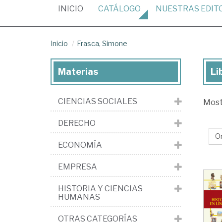
(CURRENT)
INICIO
CATÁLOGO
NUESTRAS
EDIT
Inicio
Frasca, Simone
Materias
Li
Lib
de
CIENCIAS SOCIALES
Mos
Fra
Si
DERECHO
ECONOMÍA
EMPRESA
HISTORIA Y CIENCIAS
HUMANAS
OTRAS CATEGORÍAS