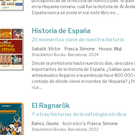
protagonistas de la historia de nuestro país. Si qui
en la Hispania romana, cuál fue la historia de Al-Án
España nunca se ponía el sol, este libro es ...
Historia de España
25 momentos clave de nuestra historia
Sabaté, Víctor
Frasca, Simone
House, Wuji
Shackleton Books. Barcelona, 2024
Desde la prehistoria hasta nuestros días, descub
importantes de la historia de España. ¿Sabías que 
antepasados llegaron a la península hace 800 000 
contado de dónde viene el nombre de Hispania? ¿Po
«La ...
El Ragnarök
y otras historias de la mitología nórdica
Baños, Gisela
Ilustrador/a.
Frasca, Simone
Shackleton Books. Barcelona, 2022