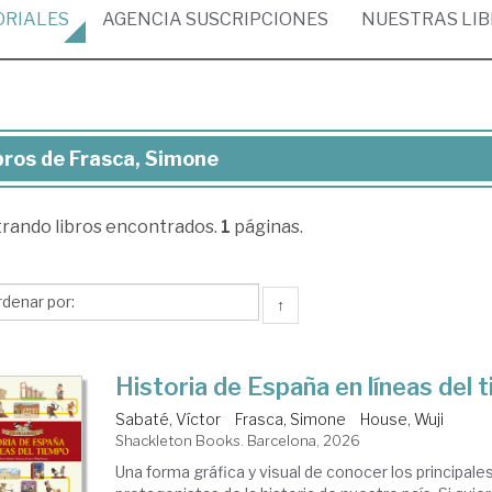
ORIALES
AGENCIA
SUSCRIPCIONES
NUESTRAS
LI
bros de Frasca, Simone
ros
trando
libros encontrados.
1
páginas.
sca,
mone
↑
Historia de España en líneas del 
Sabaté, Víctor
Frasca, Simone
House, Wuji
Shackleton Books. Barcelona, 2026
Una forma gráfica y visual de conocer los principale