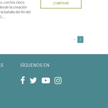
s, con los cinco
COMPRAR
desde la creación
 batalla del fin del
...
(current)
«
1
ES
SÍGUENOS EN