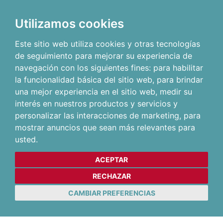
Utilizamos cookies
Este sitio web utiliza cookies y otras tecnologías
de seguimiento para mejorar su experiencia de
navegación con los siguientes fines:
para habilitar
la funcionalidad básica del sitio web
,
para brindar
una mejor experiencia en el sitio web
,
medir su
interés en nuestros productos y servicios y
personalizar las interacciones de marketing
,
para
mostrar anuncios que sean más relevantes para
usted
.
ACEPTAR
RECHAZAR
CAMBIAR PREFERENCIAS