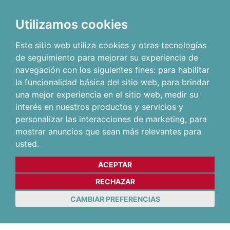
Utilizamos cookies
Este sitio web utiliza cookies y otras tecnologías
de seguimiento para mejorar su experiencia de
navegación con los siguientes fines:
para habilitar
la funcionalidad básica del sitio web
,
para brindar
una mejor experiencia en el sitio web
,
medir su
interés en nuestros productos y servicios y
personalizar las interacciones de marketing
,
para
mostrar anuncios que sean más relevantes para
usted
.
ACEPTAR
RECHAZAR
CAMBIAR PREFERENCIAS