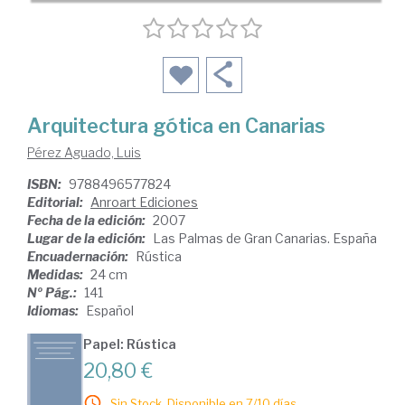
Arquitectura gótica en Canarias
Pérez Aguado, Luis
ISBN:
9788496577824
Editorial:
Anroart Ediciones
Fecha de la edición:
2007
Lugar de la edición:
Las Palmas de Gran Canarias. España
Encuadernación:
Rústica
Medidas:
24 cm
Nº Pág.:
141
Idiomas:
Español
Papel: Rústica
20,80 €
Sin Stock. Disponible en 7/10 días.