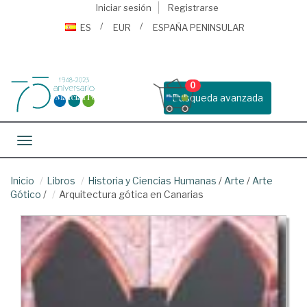
Iniciar sesión
Registrarse
ES
EUR
ESPAÑA PENINSULAR
0
Busqueda avanzada
Toggle navigation
Inicio
Libros
Historia y Ciencias Humanas
/
Arte
/
Arte
Gótico
/
Arquitectura gótica en Canarias