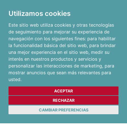
Utilizamos cookies
Este sitio web utiliza cookies y otras tecnologías
de seguimiento para mejorar su experiencia de
navegación con los siguientes fines:
para habilitar
la funcionalidad básica del sitio web
,
para brindar
una mejor experiencia en el sitio web
,
medir su
interés en nuestros productos y servicios y
personalizar las interacciones de marketing
,
para
mostrar anuncios que sean más relevantes para
usted
.
ACEPTAR
RECHAZAR
CAMBIAR PREFERENCIAS