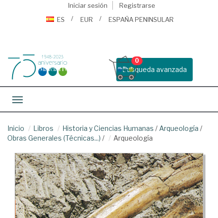
Iniciar sesión
Registrarse
ES
EUR
ESPAÑA PENINSULAR
0
Busqueda avanzada
Toggle navigation
Inicio
Libros
Historia y Ciencias Humanas
/
Arqueología
/
Obras Generales (Técnicas...)
/
Arqueología