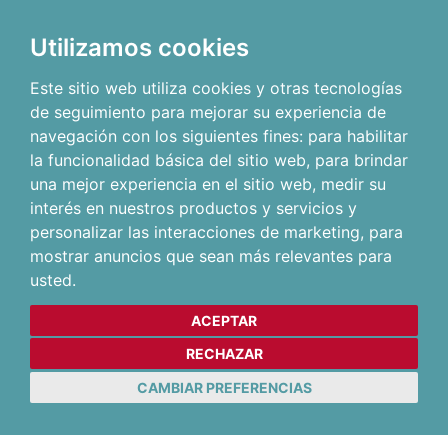
Utilizamos cookies
Este sitio web utiliza cookies y otras tecnologías
de seguimiento para mejorar su experiencia de
navegación con los siguientes fines:
para habilitar
la funcionalidad básica del sitio web
,
para brindar
una mejor experiencia en el sitio web
,
medir su
interés en nuestros productos y servicios y
personalizar las interacciones de marketing
,
para
mostrar anuncios que sean más relevantes para
usted
.
ACEPTAR
RECHAZAR
CAMBIAR PREFERENCIAS