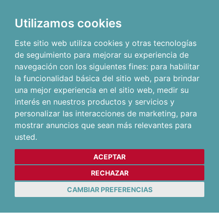
Utilizamos cookies
Este sitio web utiliza cookies y otras tecnologías
de seguimiento para mejorar su experiencia de
navegación con los siguientes fines:
para habilitar
la funcionalidad básica del sitio web
,
para brindar
una mejor experiencia en el sitio web
,
medir su
interés en nuestros productos y servicios y
personalizar las interacciones de marketing
,
para
mostrar anuncios que sean más relevantes para
usted
.
ACEPTAR
RECHAZAR
CAMBIAR PREFERENCIAS