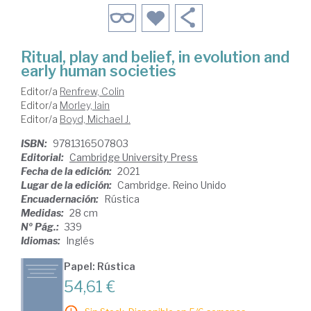
Ritual, play and belief, in evolution and
early human societies
Editor/a
Renfrew, Colin
Editor/a
Morley, Iain
Editor/a
Boyd, Michael J.
ISBN:
9781316507803
Editorial:
Cambridge University Press
Fecha de la edición:
2021
Lugar de la edición:
Cambridge. Reino Unido
Encuadernación:
Rústica
Medidas:
28 cm
Nº Pág.:
339
Idiomas:
Inglés
Papel: Rústica
54,61 €