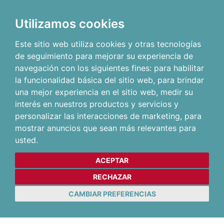
Utilizamos cookies
Este sitio web utiliza cookies y otras tecnologías
de seguimiento para mejorar su experiencia de
navegación con los siguientes fines:
para habilitar
la funcionalidad básica del sitio web
,
para brindar
una mejor experiencia en el sitio web
,
medir su
interés en nuestros productos y servicios y
personalizar las interacciones de marketing
,
para
mostrar anuncios que sean más relevantes para
usted
.
ACEPTAR
RECHAZAR
CAMBIAR PREFERENCIAS