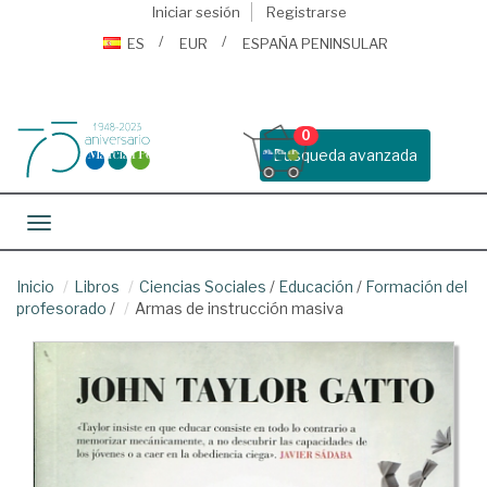
Iniciar sesión
Registrarse
ES
EUR
ESPAÑA PENINSULAR
0
Busqueda avanzada
Toggle navigation
Inicio
Libros
Ciencias Sociales
/
Educación
/
Formación del
profesorado
/
Armas de instrucción masiva