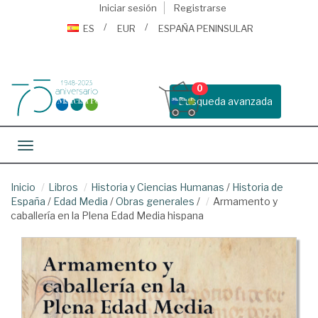
Iniciar sesión
Registrarse
ES
EUR
ESPAÑA PENINSULAR
0
Busqueda avanzada
Toggle navigation
Inicio
Libros
Historia y Ciencias Humanas
/
Historia de
España
/
Edad Media
/
Obras generales
/
Armamento y
caballería en la Plena Edad Media hispana