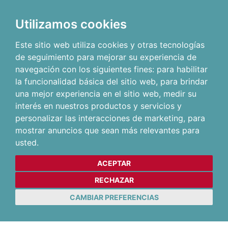
Utilizamos cookies
Este sitio web utiliza cookies y otras tecnologías
de seguimiento para mejorar su experiencia de
navegación con los siguientes fines:
para habilitar
la funcionalidad básica del sitio web
,
para brindar
una mejor experiencia en el sitio web
,
medir su
interés en nuestros productos y servicios y
personalizar las interacciones de marketing
,
para
mostrar anuncios que sean más relevantes para
usted
.
ACEPTAR
RECHAZAR
CAMBIAR PREFERENCIAS