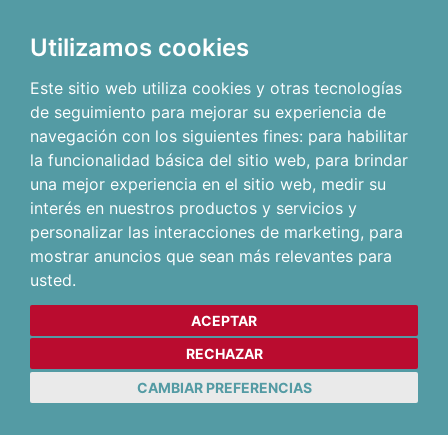
Utilizamos cookies
Este sitio web utiliza cookies y otras tecnologías
de seguimiento para mejorar su experiencia de
navegación con los siguientes fines:
para habilitar
la funcionalidad básica del sitio web
,
para brindar
una mejor experiencia en el sitio web
,
medir su
interés en nuestros productos y servicios y
personalizar las interacciones de marketing
,
para
mostrar anuncios que sean más relevantes para
usted
.
ACEPTAR
RECHAZAR
CAMBIAR PREFERENCIAS