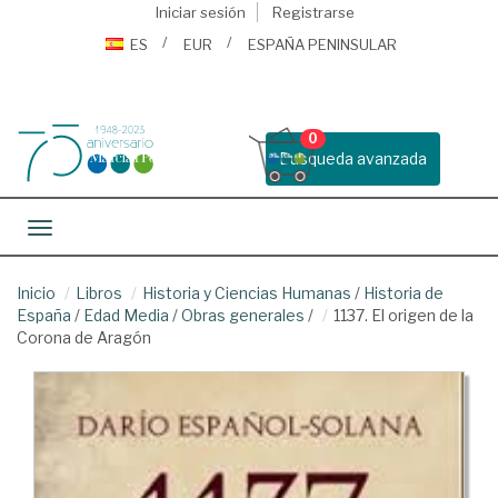
Iniciar sesión
Registrarse
ES
EUR
ESPAÑA PENINSULAR
0
Busqueda avanzada
Toggle navigation
Inicio
Libros
Historia y Ciencias Humanas
/
Historia de
España
/
Edad Media
/
Obras generales
/
1137. El origen de la
Corona de Aragón