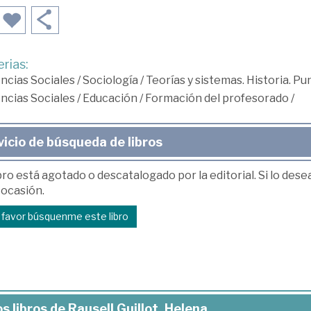
rias:
ncias Sociales
/
Sociología
/
Teorías y sistemas. Historia. Pu
ncias Sociales
/
Educación
/
Formación del profesorado
/
vicio de búsqueda de libros
bro está agotado o descatalogado por la editorial. Si lo des
 ocasión.
r favor búsquenme este libro
s libros de Rausell Guillot, Helena