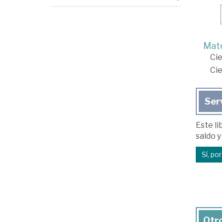
Mate
Cie
Cie
Ser
Este li
saldo y
Sí, po
Otro