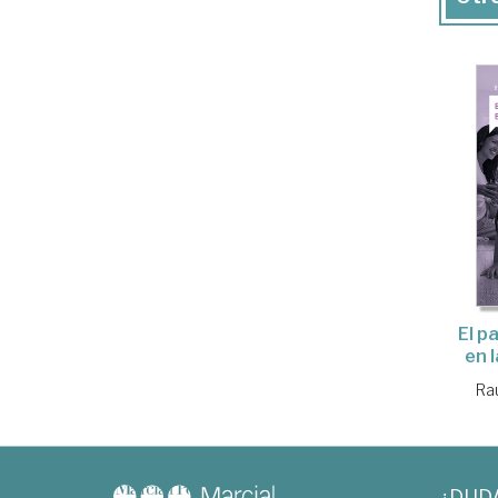
El p
en 
Rau
¿DUD