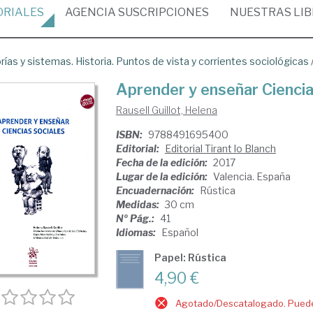
ORIALES
AGENCIA
SUSCRIPCIONES
NUESTRAS
LI
rías y sistemas. Historia. Puntos de vista y corrientes sociológicas
Aprender y enseñar Ciencia
Rausell Guillot, Helena
ISBN:
9788491695400
Editorial:
Editorial Tirant lo Blanch
Fecha de la edición:
2017
Lugar de la edición:
Valencia. España
Encuadernación:
Rústica
Medidas:
30 cm
Nº Pág.:
41
Idiomas:
Español
Papel: Rústica
4,90 €
Agotado/Descatalogado. Puede 