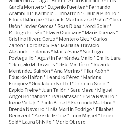
Guillermo Arriaga * Héctor Abad Faciolince * Luis
García Montero * Eugenio Fuentes * Fernando
Aramburu * Karmelo C. Iribarren * Claudia Piñeiro *
Eduard Márquez * Ignacio Martínez de Pisón * Clara
Usón * Javier Cercas * Rosa Ribas * Jordi Soler *
Rodrigo Fresán * Flavia Company * María Dueñas *
Cristina Rivera Garza * Montero Glez * Carlos
Zanón * Lorenzo Silva * Mariana Travacio
Alejandro Palomas * Marta Sanz * Santiago
Posteguillo * Agustín Fernández Mallo * Emilio Lara
* Gonçalo M. Tavares * Gabi Martínez * Ricardo
Menéndez Salmón * Ana Merino * Pilar Adón *
Eduardo Halfon * Leandro Pérez * Mariana
Enriquez * Guadalupe Nettel * Carolina Sanín *
Espido Freire * Juan Tallón * Sara Mesa * Miguel
Ángel Hernández * Eva Baltasar * Elvira Navarro *
Irene Vallejo * Paula Bonet * Fernanda Melchor *
Brenda Navarro * Inés Martín Rodrigo * Elísabet
Benavent * Aixa de la Cruz * Luna Miguel * Irene
Solà * Laura Chivite * Mario Obrero