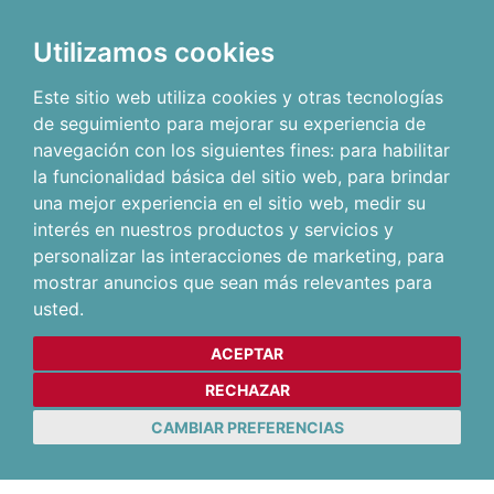
Utilizamos cookies
Este sitio web utiliza cookies y otras tecnologías
de seguimiento para mejorar su experiencia de
navegación con los siguientes fines:
para habilitar
la funcionalidad básica del sitio web
,
para brindar
una mejor experiencia en el sitio web
,
medir su
interés en nuestros productos y servicios y
personalizar las interacciones de marketing
,
para
mostrar anuncios que sean más relevantes para
usted
.
ACEPTAR
RECHAZAR
CAMBIAR PREFERENCIAS