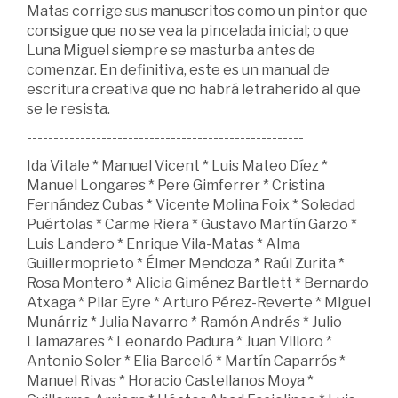
Matas corrige sus manuscritos como un pintor que
consigue que no se vea la pincelada inicial; o que
Luna Miguel siempre se masturba antes de
comenzar. En definitiva, este es un manual de
escritura creativa que no habrá letraherido al que
se le resista.
----------------------------------------------------
Ida Vitale * Manuel Vicent * Luis Mateo Díez *
Manuel Longares * Pere Gimferrer * Cristina
Fernández Cubas * Vicente Molina Foix * Soledad
Puértolas * Carme Riera * Gustavo Martín Garzo *
Luis Landero * Enrique Vila-Matas * Alma
Guillermoprieto * Élmer Mendoza * Raúl Zurita *
Rosa Montero * Alicia Giménez Bartlett * Bernardo
Atxaga * Pilar Eyre * Arturo Pérez-Reverte * Miguel
Munárriz * Julia Navarro * Ramón Andrés * Julio
Llamazares * Leonardo Padura * Juan Villoro *
Antonio Soler * Elia Barceló * Martín Caparrós *
Manuel Rivas * Horacio Castellanos Moya *