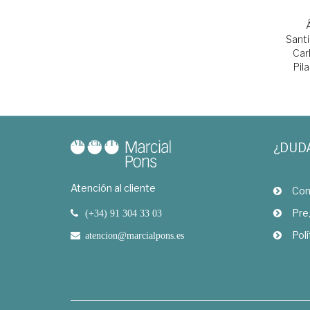
Sant
Car
Pila
¿DUD
Atención al cliente
Com
Pre
(+34) 91 304 33 03
Polí
atencion@marcialpons.es