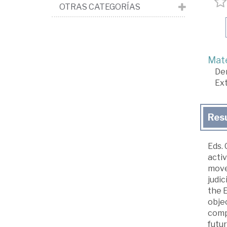
OTRAS CATEGORÍAS
Mate
De
Ext
Res
Eds. 
activ
movem
judic
the E
objec
compa
futur