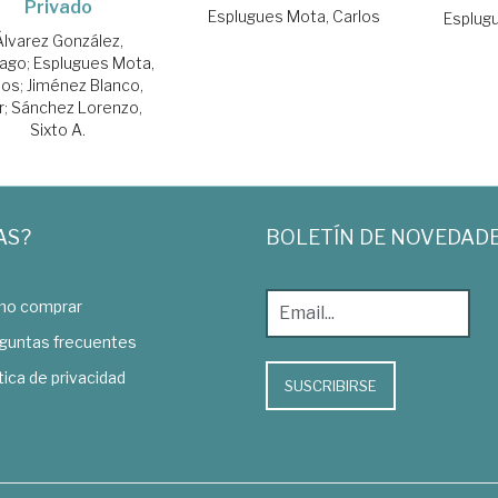
Privado
Esplugues Mota, Carlos
Esplug
Álvarez González,
iago
;
Esplugues Mota,
los
;
Jiménez Blanco,
r
;
Sánchez Lorenzo,
Sixto A.
AS?
BOLETÍN DE NOVEDAD
o comprar
guntas frecuentes
tica de privacidad
SUSCRIBIRSE