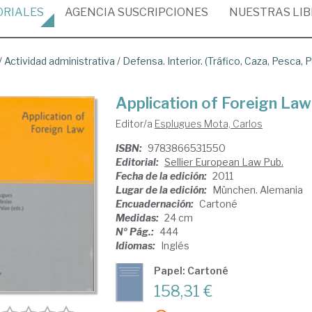
ORIALES
AGENCIA
SUSCRIPCIONES
NUESTRAS
LI
/
Actividad administrativa
/
Defensa. Interior. (Tráfico, Caza, Pesca, P
Application of Foreign Law
Editor/a
Esplugues Mota, Carlos
ISBN:
9783866531550
Editorial:
Sellier European Law Pub.
Fecha de la edición:
2011
Lugar de la edición:
München. Alemania
Encuadernación:
Cartoné
Medidas:
24 cm
Nº Pág.:
444
Idiomas:
Inglés
Papel: Cartoné
158,31 €