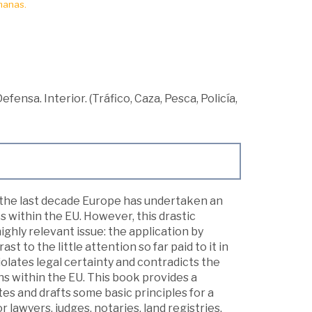
manas.
efensa. Interior. (Tráfico, Caza, Pesca, Policía,
ng the last decade Europe has undertaken an
 within the EU. However, this drastic
ghly relevant issue: the application by
ast to the little attention so far paid to it in
 violates legal certainty and contradicts the
ens within the EU. This book provides a
es and drafts some basic principles for a
 lawyers, judges, notaries, land registries,