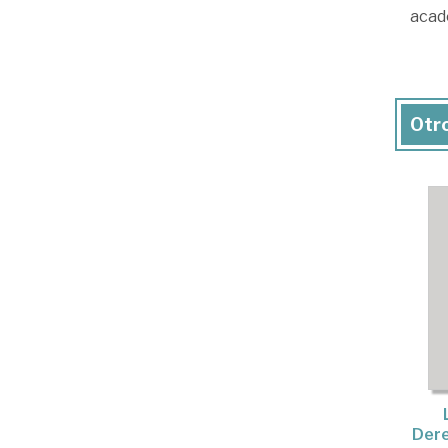
acad
Otro
Dere