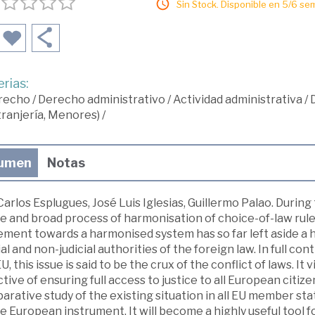
Sin Stock. Disponible en 5/6 se
rias:
recho
/
Derecho administrativo
/
Actividad administrativa
/
D
ranjería, Menores)
/
umen
Notas
Carlos Esplugues, José Luis Iglesias, Guillermo Palao. Duri
e and broad process of harmonisation of choice-of-law rules
ent towards a harmonised system has so far left aside a hi
ial and non-judicial authorities of the foreign law. In full contr
U, this issue is said to be the crux of the conflict of laws. It
tive of ensuring full access to justice to all European citiz
rative study of the existing situation in all EU member stat
e European instrument. It will become a highly useful tool for