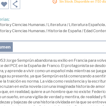
Sin Stock. Disponible en 7/10 día
rias:
toria y Ciencias Humanas
/
Literatura
/
Literatura Española
toria y Ciencias Humanas
/
Historia de España
/
Edad Conte
umen
53 Jorge Semprún abandona su exilio en Francia para volver
ce del PCE en la España de Franco. El protagonista se desd
a, y aprende a vivir como un español más mientras se juega l
esga su presente, ya que Semprún está comenzando a sentir 
 la traición es norma. La vida como resistencia y la escrit
ecruzan en esta novela con una imaginada historia de amo
 que, en realidad, quiere a un hombre que no existe: Feder
un sueño, en una vigilia de verdad y mentira, de realidad y 
dezas y bajezas de una historia olvidada en la que se entre