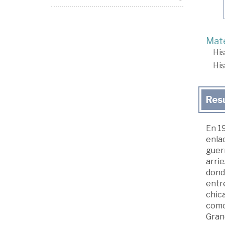
Mate
His
His
Res
En 19
enla
guerr
arri
donde
entr
chica
como 
Gran