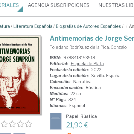
ORIALES
AGENCIA
SUSCRIPCIONES
NUESTRAS
LI
atura
/
Literatura Española
/
Biografías de Autores Españoles
/
An
Antimemorias de Jorge Se
Toledano Rodríguez de la Pica, Gonzalo
ISBN:
9788418153518
Editorial:
Espuela de Plata
Fecha de la edición:
2022
Lugar de la edición:
Sevilla. España
Colección:
Narrativa
Encuadernación:
Rústica
Medidas:
22 cm
Nº Pág.:
324
Idiomas:
Español
Papel: Rústica
21,90 €