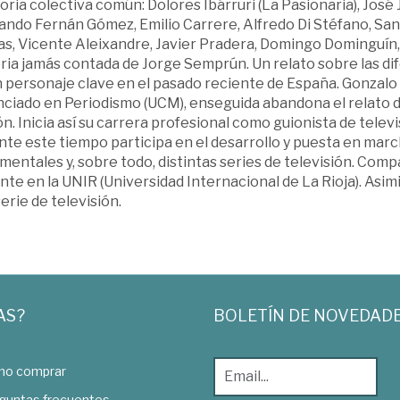
ia colectiva común: Dolores Ibárruri (La Pasionaria), José
ndo Fernán Gómez, Emilio Carrere, Alfredo Di Stéfano, Santi
as, Vicente Aleixandre, Javier Pradera, Domingo Dominguín
ria jamás contada de Jorge Semprún. Un relato sobre las dif
 personaje clave en el pasado reciente de España. Gonzalo 
ciado en Periodismo (UCM), enseguida abandona el relato de 
ón. Inicia así su carrera profesional como guionista de tele
nte este tiempo participa en el desarrollo y puesta en ma
entales y, sobre todo, distintas series de televisión. Comp
te en la UNIR (Universidad Internacional de La Rioja). Asi
erie de televisión.
AS?
BOLETÍN DE NOVEDAD
o comprar
guntas frecuentes