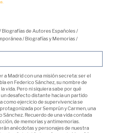
s.
/
Biografías de Autores Españoles
/
mporánea
/
Biografías y Memorias
/
 a Madrid con una misión secreta: ser el
obla en Federico Sánchez, su nombre de
a vida. Pero ni siquiera sabe por qué
un desafecto distante hacia un partido
ura como ejercicio de supervivencia se
r protagonizada por Semprún y Carmen, una
ico Sánchez. Recuerdo de una vida contada
ficción, de memorias y antimemorias.
verán anécdotas y personajes de nuestra