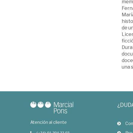
memor
Ferna
Marí
histo
de un
Licen
ficci
Dura
docum
docen
una s
¿DUD
Atención al cliente
Com
Pre