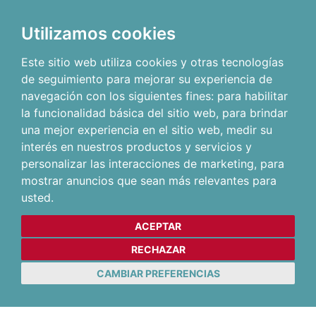
Utilizamos cookies
Este sitio web utiliza cookies y otras tecnologías
de seguimiento para mejorar su experiencia de
navegación con los siguientes fines:
para habilitar
la funcionalidad básica del sitio web
,
para brindar
una mejor experiencia en el sitio web
,
medir su
interés en nuestros productos y servicios y
personalizar las interacciones de marketing
,
para
mostrar anuncios que sean más relevantes para
usted
.
ACEPTAR
RECHAZAR
CAMBIAR PREFERENCIAS