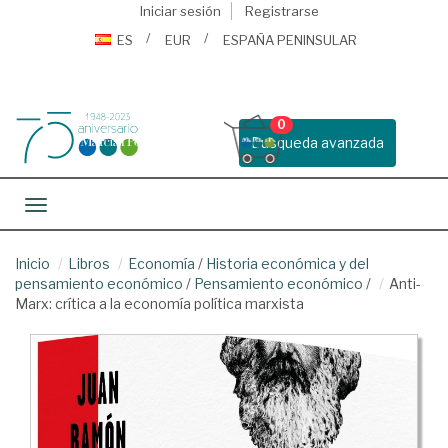
Iniciar sesión
Registrarse
ES
EUR
ESPAÑA PENINSULAR
0
Busqueda avanzada
Toggle navigation
Inicio
Libros
Economía
/
Historia económica y del
pensamiento económico
/
Pensamiento económico
/
Anti-
Marx: crítica a la economía política marxista