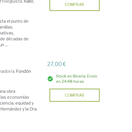
Prologuista.
Rallo,
COMPRAR
sta el punto de
amilias,
mativas,
o de décadas de
n ...
27,00 €
nador/a.
Fondón
Stock en librería. Envío
en 24/48 horas
una obra
COMPRAR
n las economías
ciencia, equidad y
 Hernández y la Dra.