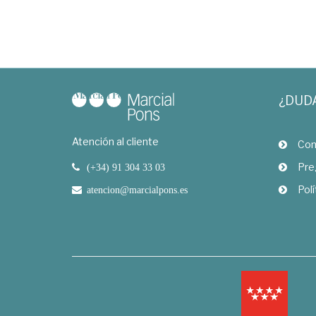
¿DUD
Atención al cliente
Com
Pre
(+34) 91 304 33 03
Polí
atencion@marcialpons.es