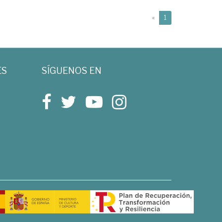
(current)
«
1
ES
SÍGUENOS EN