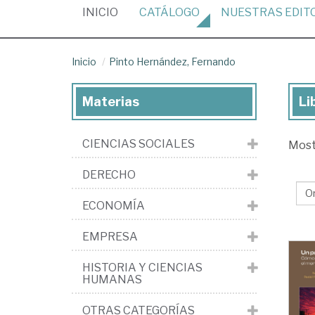
(CURRENT)
INICIO
CATÁLOGO
NUESTRAS
EDIT
Inicio
Pinto Hernández, Fernando
Materias
Li
Lib
de
CIENCIAS SOCIALES
Mos
Pin
He
DERECHO
Fe
ECONOMÍA
EMPRESA
HISTORIA Y CIENCIAS
HUMANAS
OTRAS CATEGORÍAS