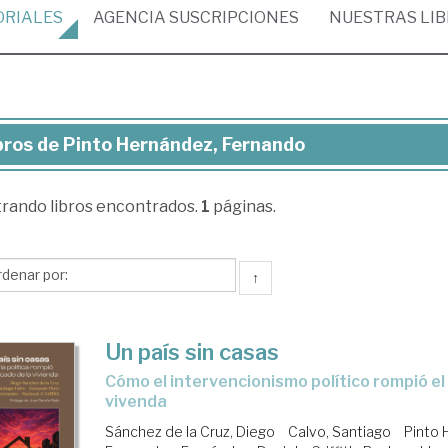
ORIALES
AGENCIA
SUSCRIPCIONES
NUESTRAS
LI
bros de Pinto Hernández, Fernando
ros
trando
libros encontrados.
1
páginas.
to
rnández,
rnando
↑
Un país sin casas
cómo el intervencionismo político rompió el mercado de la
vivenda
Sánchez de la Cruz, Diego
Calvo, Santiago
Pinto 