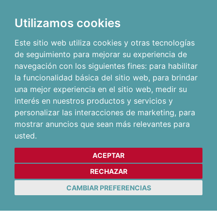
Utilizamos cookies
Este sitio web utiliza cookies y otras tecnologías
de seguimiento para mejorar su experiencia de
navegación con los siguientes fines:
para habilitar
la funcionalidad básica del sitio web
,
para brindar
una mejor experiencia en el sitio web
,
medir su
interés en nuestros productos y servicios y
personalizar las interacciones de marketing
,
para
mostrar anuncios que sean más relevantes para
usted
.
ACEPTAR
RECHAZAR
CAMBIAR PREFERENCIAS