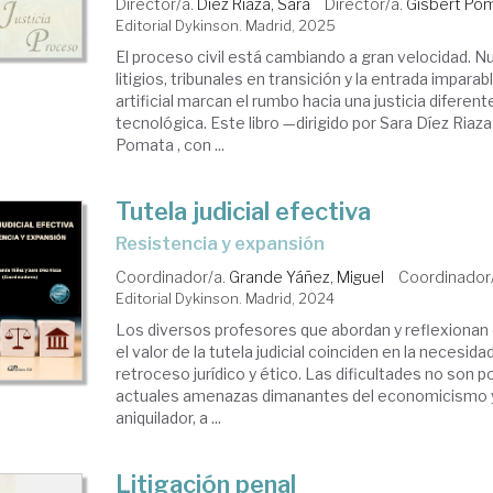
Director/a.
Díez Riaza, Sara
Director/a.
Gisbert Pom
Editorial Dykinson. Madrid, 2025
El proceso civil está cambiando a gran velocidad. 
litigios, tribunales en transición y la entrada imparab
artificial marcan el rumbo hacia una justicia diferent
tecnológica. Este libro —dirigido por Sara Díez Riaz
Pomata , con ...
Tutela judicial efectiva
Resistencia y expansión
Coordinador/a.
Grande Yáñez, Miguel
Coordinador
Editorial Dykinson. Madrid, 2024
Los diversos profesores que abordan y reflexionan
el valor de la tutela judicial coinciden en la necesida
retroceso jurídico y ético. Las dificultades no son 
actuales amenazas dimanantes del economicismo y
aniquilador, a ...
Litigación penal