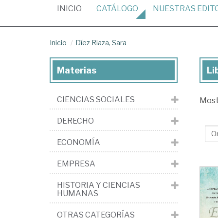
(CURRENT)
INICIO
CATÁLOGO
NUESTRAS
EDIT
Inicio
Díez Riaza, Sara
Materias
Li
Lib
de
CIENCIAS SOCIALES
Mos
Dí
Ria
DERECHO
Sa
ECONOMÍA
EMPRESA
HISTORIA Y CIENCIAS
HUMANAS
OTRAS CATEGORÍAS