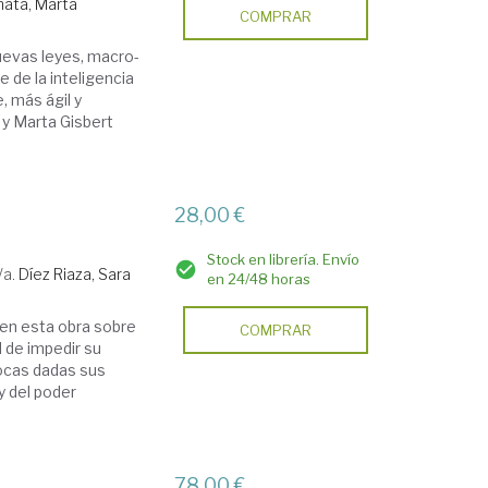
ata, Marta
COMPRAR
Nuevas leyes, macro-
le de la inteligencia
e, más ágil y
a y Marta Gisbert
28,00 €
Stock en librería. Envío
/a.
Díez Riaza, Sara
en 24/48 horas
 en esta obra sobre
COMPRAR
d de impedir su
pocas dadas sus
 del poder
78,00 €