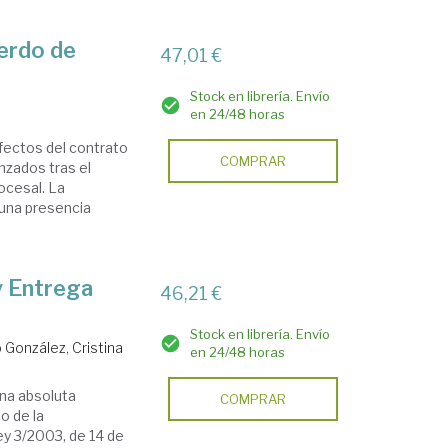
uerdo de
47,01 €
Stock en librería. Envío
en 24/48 horas
efectos del contrato
COMPRAR
nzados tras el
ocesal. La
, una presencia
y Entrega
46,21 €
Stock en librería. Envío
 González, Cristina
en 24/48 horas
na absoluta
COMPRAR
o de la
ey 3/2003, de 14 de