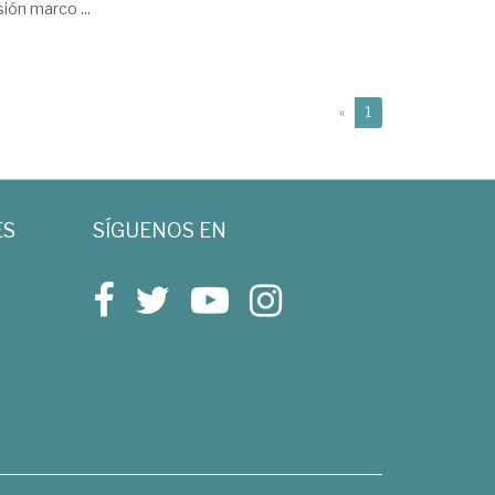
ión marco ...
(current)
«
1
ES
SÍGUENOS EN