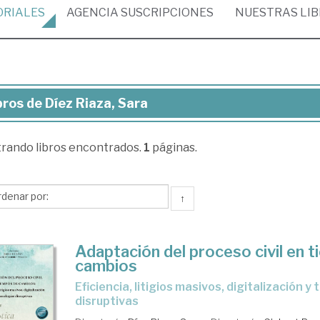
ORIALES
AGENCIA
SUSCRIPCIONES
NUESTRAS
LI
bros de Díez Riaza, Sara
ros
trando
libros encontrados.
1
páginas.
ez
za,
ra
↑
Adaptación del proceso civil en 
cambios
Eficiencia, litigios masivos, digitalización y tecnologías
disruptivas