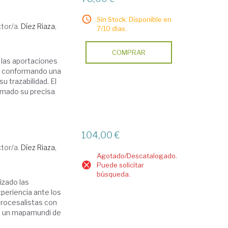
Sin Stock. Disponible en
ctor/a.
Díez Riaza,
7/10 días.
COMPRAR
 las aportaciones
as conformando una
u trazabilidad. El
irmado su precisa
104,00 €
ctor/a.
Díez Riaza,
Agotado/Descatalogado.
Puede solicitar
búsqueda.
izado las
periencia ante los
 procesalistas con
mo un mapamundi de