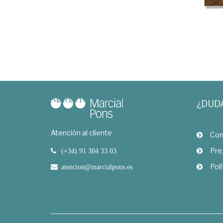
¿DUD
Atención al cliente
Com
Pre
(+34) 91 304 33 03
Polí
atencion@marcialpons.es