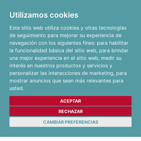
Utilizamos cookies
Este sitio web utiliza cookies y otras tecnologías
de seguimiento para mejorar su experiencia de
navegación con los siguientes fines:
para habilitar
la funcionalidad básica del sitio web
,
para brindar
una mejor experiencia en el sitio web
,
medir su
interés en nuestros productos y servicios y
personalizar las interacciones de marketing
,
para
mostrar anuncios que sean más relevantes para
usted
.
ACEPTAR
RECHAZAR
CAMBIAR PREFERENCIAS