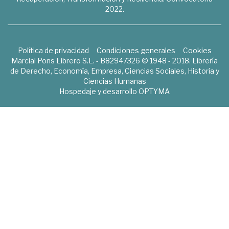
2022.
Política de privacidad
Condiciones generales
Cookies
Marcial Pons Librero S.L. - B82947326 © 1948 - 2018. Librería
de Derecho, Economía, Empresa, Ciencias Sociales, Historia y
Ciencias Humanas
Hospedaje y desarrollo
OPTYMA