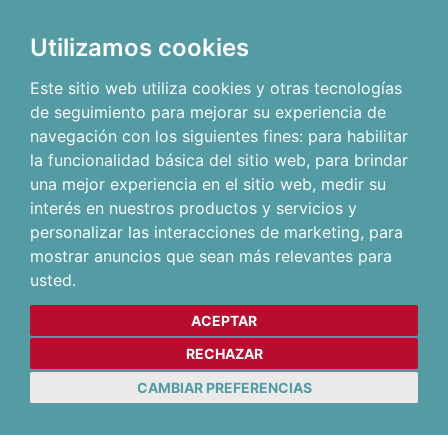
Utilizamos cookies
Este sitio web utiliza cookies y otras tecnologías
de seguimiento para mejorar su experiencia de
navegación con los siguientes fines:
para habilitar
la funcionalidad básica del sitio web
,
para brindar
una mejor experiencia en el sitio web
,
medir su
interés en nuestros productos y servicios y
personalizar las interacciones de marketing
,
para
mostrar anuncios que sean más relevantes para
usted
.
ACEPTAR
RECHAZAR
CAMBIAR PREFERENCIAS